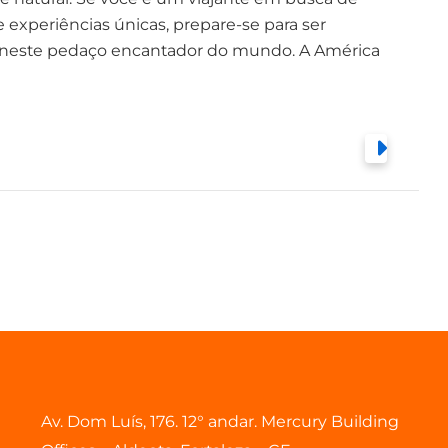
e experiências únicas, prepare-se para ser
 neste pedaço encantador do mundo. A América
Av. Dom Luís, 176. 12° andar. Mercury Building