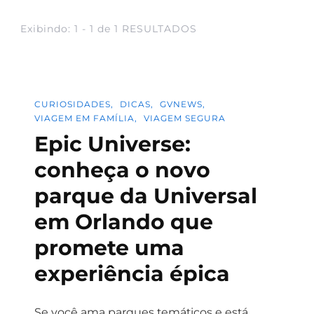
Exibindo: 1 - 1 de 1 RESULTADOS
CURIOSIDADES
DICAS
GVNEWS
VIAGEM EM FAMÍLIA
VIAGEM SEGURA
Epic Universe:
conheça o novo
parque da Universal
em Orlando que
promete uma
experiência épica
Se você ama parques temáticos e está