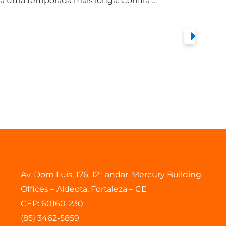
ara uma temporada mais longa. Confira …
Av. Dom Luís, 176. 12° andar. Mercury Building
Offices – Aldeota. Fortaleza – CE
CEP: 60160-230
(85) 3462-5859