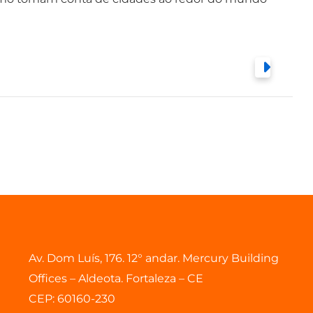
Av. Dom Luís, 176. 12° andar. Mercury Building
Offices – Aldeota. Fortaleza – CE
CEP: 60160-230