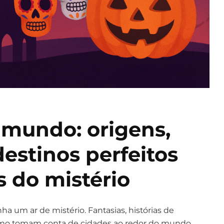
 mundo: origens,
destinos perfeitos
 do mistério
 um ar de mistério. Fantasias, histórias de
lismo tomam conta de cidades ao redor do mundo